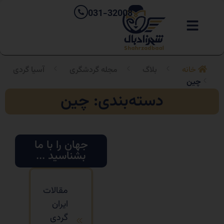
031-32008
خانه
بلاگ
مجله گردشگری
آسیا گردی
چین
دسته‌بندی: چین
جهان را با ما
بشناسید ...
مقالات
ایران
گردی