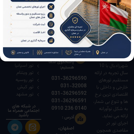
استرالیا
گردی
از ما بیشتر بدانید ...
راه های ارتباط با ما
تور های پر طرفدار
دفتر خدمات
7 روز هفته /
تور ترکیبی
مسافرت هوائی و
24 ساعت
شبانه روز
سوئیس
جهانگردی
پاسخگوی شما
تور اسپانیا
شهرزادبال با 10
هستیم:
تور ویتنام
سال تجربه در ارائه
031-36296590
تور روسیه
مستقیم تورهای
031-32008
تور کیش
خارجی و داخلی با
031-36296592
تور مشهد
اقتصادی ترین نرخ
031-36296591
ها و تنوع بی شمار،
در شبکه های
0140 236 0910
به شکل نوآورانه
اجتماعی همراه ما
باشید
ارائه می نماید.
آدرس :
اجرای تور در
اصفهان،
مقاصدی همچون